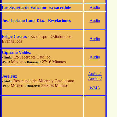
Los Secretos de Vaticano - ex sacerdote
Audio
Jose Lusiano Luna Diaz - Revelaciones
Audio
Felipe Casaux
-
Ex-obispo - Odiaba a los
Audio
Evangélicos
Cipriano Valdez
-
Ex-Sacerdote Catolico
Audio
Título:
-
:
Mexico
-
:
27:16 Minutos
Pais
Duración
Audio-1
Jose Faz
Audio-2
-
Resucitado del Muerte y Catolicismo
Título:
-
Mexico
-
2:03:04 Minutos
Pais:
Duración:
WMA