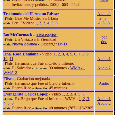
Pais:
Duración:
Para Invitaciones y pedidos: (506) - 663 - 5427
Testimonio del Hermano Edwar
Audio-1
-
Dios Me Mostro Su Gloria
2
,
3
,
Título:
-
Peru /
Video:
1
,
2
,
3
,
4
,
5
,
6
4
,
5
,
6
Pais:
Ian McCormack
-
(Otra página)
pdf
-
Un Vistazo a la Eternidad
Título:
doc
-
Nueva Zelanda
-
Descargar
DVD
Pais:
Hna. Rosa Damiana
- Video:
1
,
2
,
3
,
4
,
5
,
6
,
7
,
8
,
9
,
10
,
11
Audio 1
-
Hermana que Fue al Cielo y Infierno
Título:
-
El Salvador
-
90 minutos -
WMA-1
,
Audio 2
Pais:
Duración:
WMA-2
Eliseo
- Grabación mejorada
-
Hermano que Fue al Cielo y Infierno
Audio
Título:
-
Puerto Rico
-
45 minutos
Pais:
Duración:
Evangelista Carlos López
- Video
1
,
2
,
3
,
4
,
5
,
6
-
Ex-Brujo que Fue al Infierno - WMV -
1
,
2
,
3
,
Audio 1
Título:
4
,
5
,
6
Audio 2
-
Puerto Rico
-
48 minutos (787) 315-2305
Pais:
Duración: