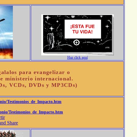
Haz click aquí
alalos para evangelizar o
te ministerio internacional.
CDs, VCDs, DVDs y MP3CDs)
onio/Testimonios_de_Impacto.htm
onio/Testimonios_de_Impacto.htm
tir