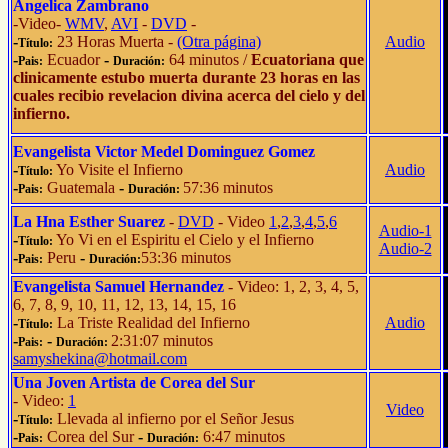
Angelica Zambrano
-Video-
WMV
,
AVI
-
DVD
-
-
23 Horas Muerta -
(Otra página)
Audio
Título:
-
Ecuador
-
64 minutos /
Ecuatoriana que
Pais:
Duración:
clinicamente estubo muerta durante 23 horas en las
cuales recibio revelacion divina acerca del cielo y del
infierno.
Evangelista Victor Medel Dominguez Gomez
-
Yo Visite el Infierno
Audio
Título:
-
Guatemala
-
57:36 minutos
Pais:
Duración:
La Hna Esther Suarez
-
DVD
- Video
1
,
2
,
3
,
4
,
5
,
6
Audio-1
-
Yo Vi en el Espiritu el Cielo y el Infierno
Título:
Audio-2
-
Peru
-
53:36 minutos
Pais:
Duración:
Evangelista Samuel Hernandez
- Video: 1, 2, 3, 4, 5,
6, 7, 8, 9, 10, 11, 12, 13, 14, 15, 16
-
La Triste Realidad del Infierno
Audio
Título:
-
-
2:31:07 minutos
Pais:
Duración:
samyshekina@hotmail.com
Una Joven Artista de Corea del Sur
- Video:
1
Video
-
Llevada al infierno por el Señor Jesus
Título:
-
Corea del Sur
-
6:47 minutos
Pais:
Duración: