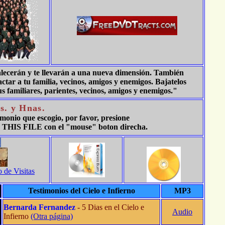
talecerán y te llevarán a una nueva dimensión. También
ar a tu familia, vecinos, amigos y enemigos. Bajatelos
miliares, parientes, vecinos, amigos y enemigos."
s. y Hnas.
timonio que escogio, por favor, presione
THIS FILE con el "mouse" boton direcha.
o de Visitas
Testimonios del Cielo e Infierno
MP3
Bernarda Fernandez
- 5 Dias en el Cielo e
Audio
Infierno
(Otra página)