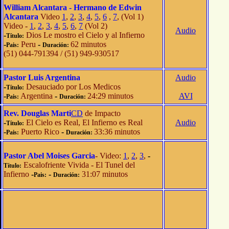
William Alcantara - Hermano de Edwin
Alcantara
Video
1
,
2
,
3
,
4
,
5
,
6
,
7
, (Vol 1)
Video -
1
,
2
,
3
,
4
,
5
,
6
,
7
(Vol 2)
Audio
-
Dios Le mostro el Cielo y al Infierno
Título:
-
Peru
-
62 minutos
Pais:
Duración:
(51) 044-791394 / (51) 949-930517
Pastor Luis Argentina
Audio
-
Desauciado por Los Medicos
Título:
-
Argentina
-
24:29 minutos
AVI
Pais:
Duración:
Rev. Douglas Marti
CD
de Impacto
-
El Cielo es Real, El Infierno es Real
Audio
Título:
-
Puerto Rico
-
33:36 minutos
Pais:
Duración:
Pastor Abel Moises Garcia
- Video:
1
,
2
,
3
,
-
Escalofriente Vivida - El Tunel del
Título:
Infierno
-
-
31:07 minutos
Pais:
Duración: