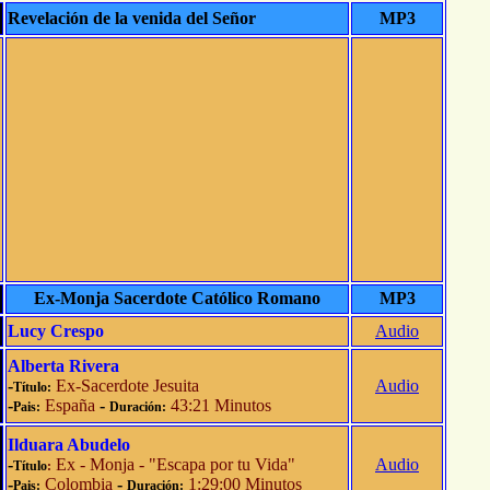
Revelación de la venida del Señor
MP3
Ex-Monja Sacerdote Católico Romano
MP3
Lucy Crespo
Audio
Alberta Rivera
-
Ex-Sacerdote Jesuita
Audio
Título:
-
España
-
43:21 Minutos
Pais:
Duración:
Ilduara Abudelo
-
Ex - Monja - "Escapa por tu Vida"
Audio
Título
:
-
Colombia
-
1:29:00 Minutos
Pais:
Duración: