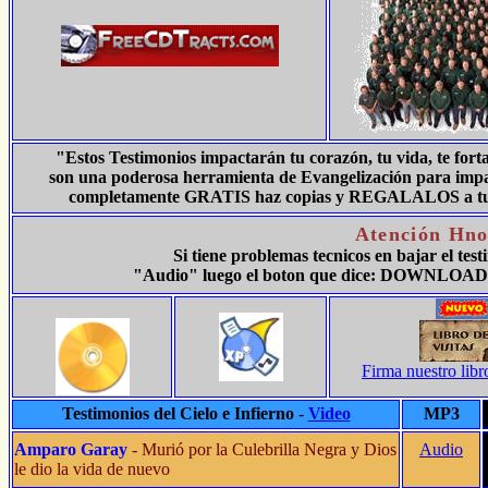
"Estos Testimonios impactarán tu corazón, tu vida, te for
son una poderosa herramienta de Evangelización para impact
completamente GRATIS haz copias y REGALALOS a tus fa
Atención Hno
Si tiene problemas tecnicos en bajar el tes
"Audio" luego el boton que dice: DOWNLOAD 
Firma nuestro libr
Testimonios del Cielo e Infierno
-
Video
MP3
Amparo Garay
- Murió por la Culebrilla Negra y Dios
Audio
le dio la vida de nuevo