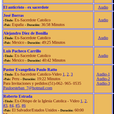
El anticristo - ex sacerdote
Audio
José Borras
-
Ex-Sacerdote Catolico
Audio
Título:
-
España
-
36:58 Minutos
Pais:
Duración:
Alejandro Diez de Bonilla
-
Ex-Sacerdote Catolico
Audio
Título:
-
Mexico
-
49:25 Minutos
Pais:
Duración:
Luis Pacheco Carrillo
-
Ex-Sacerdote Catolico
Audio
Título:
-
Mexico
-
:
40:42 Minutos
Pais:
Duración
Pastor Evangelista Paulo Ratto
-
Ex-Sacerdote Catolico-Video
1
,
2
,
3
Audio-1
Título:
-
Peru
-
19:22 Minutos
Audio-2
Pais:
Duración:
Para Invitaciones y pedidos:(51)-062- 965- 0535
Audio-3
Pauloesteban_7@hotmail.com
Roberto Estrada
-
Ex-Obispo de la Iglesia Catolica - Video
1
,
2
,
Título:
#3
,
#4,
#5
,
#6
-
El Salvador/Estados Unidos
-
60:00
Pais:
Duración: