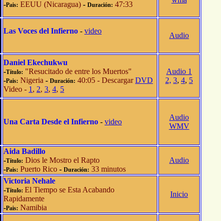
-
EEUU (Nicaragua)
-
47:33
Pais:
Duración:
Las Voces del Infierno
-
video
Audio
Daniel Ekechukwu
-
"Resucitado de entre los Muertos"
Audio 1
Título:
-
Nigeria
-
40:05 - Descargar
DVD
2,
3
,
4
,
5
Pais:
Duración:
Video -
1
,
2
,
3
,
4
,
5
Audio
Una Carta Desde el Infierno
-
video
WMV
Aida Badillo
-
Dios le Mostro el Rapto
Audio
Título:
-
Puerto Rico
-
33 minutos
Pais:
Duración:
Victoria Nehale
-
El Tiempo se Esta Acabando
Título:
Inicio
Rapidamente
-
Namibia
Pais: