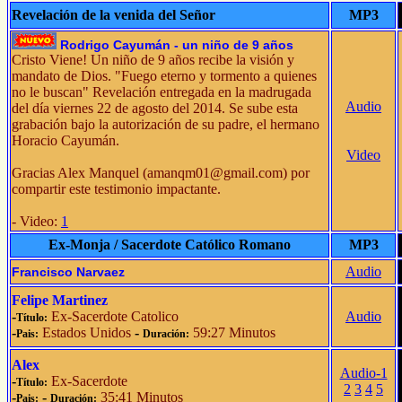
Revelación de la venida del Señor
MP3
Rodrigo Cayumán - un niño de 9 años
Cristo Viene! Un niño de 9 años recibe la visión y
mandato de Dios. "Fuego eterno y tormento a quienes
no le buscan" Revelación entregada en la madrugada
Audio
del día viernes 22 de agosto del 2014. Se sube esta
grabación bajo la autorización de su padre, el hermano
Horacio Cayumán.
Video
Gracias Alex Manquel (
amanqm01@gmail.com
) por
compartir este testimonio impactante.
- Video:
1
Ex-Monja / Sacerdote Católico Romano
MP3
Audio
Francisco Narvaez
Felipe Martinez
-
Ex-Sacerdote Catolico
Audio
Título:
-
Estados Unidos
-
59:27 Minutos
Pais:
Duración:
Alex
Audio-1
-
Ex-Sacerdote
Título:
2
3
4
5
-
-
35:41 Minutos
Pais:
Duración: