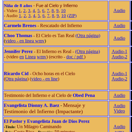
- Fue al Cielo y Infierno
Niña de 8 años
Audio
- Video
1
,
2
,
3
,
4
,
5
,
6
,
7
,
8
,
9
,
10
- Audio
1
,
2
,
3
,
4
,
5
,
6
,
7
,
8
,
9
,
10
(ZIP)
Carmelo Brenes
- Rescatado del Infierno
Audio
Choo Thomas
- El Cielo es Tan Real
(Otra página)
Audio
(
video - en linea wmv
)
Jennifer Perez
- El Infierno es Real -
(Otra página)
Audio-1
- (video
en
Linea
wmv
) (escrito -
doc /
pdf
)
Audio-2
Ricardo Cid
- Ocho horas en el Cielo
Audio-1
(
Otra página
) (
video - en line
)
Audio-2
Testimonio del Infierno e al Cielo de
Obed Pena
Audio
Mensaje y
Evangelista Dionny A. Baez
-
Audio
Testimonio del Infierno (Impactante)
Video
El Pastor y Evangelista Juan de Dios Perez
-
Un Milagro Caminando
Audio
Título:
-
Costa Rica
-
50 minutos
wma