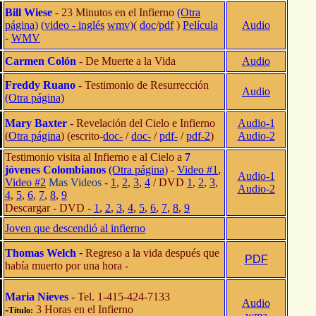
Bill Wiese
- 23 Minutos en el Infierno
(Otra
página)
(video - inglés
wmv)
(
doc
/
pdf
)
Película
Audio
-
WMV
Carmen Colón
- De Muerte a la Vida
Audio
Freddy Ruano
- Testimonio de Resurrección
Audio
(Otra página)
Mary Baxter
- Revelación del Cielo e Infierno
Audio-1
(
Otra página
) (escrito-
doc-
/
doc-
/
pdf-
/
pdf-2
)
Audio-2
Testimonio visita al Infierno e al Cielo a
7
jóvenes Colombianos
(Otra página)
-
Video #1
,
Audio-1
Video #2
Mas Videos
-
1
,
2
,
3
,
4
/ DVD
1
,
2
,
3
,
Audio-2
4
,
5
,
6
,
7
,
8
,
9
Descargar - DVD -
1
,
2
,
3
,
4
,
5
,
6
,
7
,
8
,
9
Joven que descendió al infierno
Thomas Welch
-
Regreso a la vida después que
PDF
había muerto por una hora -
Maria Nieves
- Tel. 1-415-424-7133
Audio
-
3 Horas en el Infierno
Título:
wma